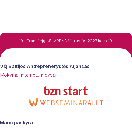
19+ Pranešėjų
ARENA Vilnius
2027 kovo 19
VšĮ Baltijos Antreprenerystės Aljansas
Mokymai internetu ir gyvai
Mano paskyra