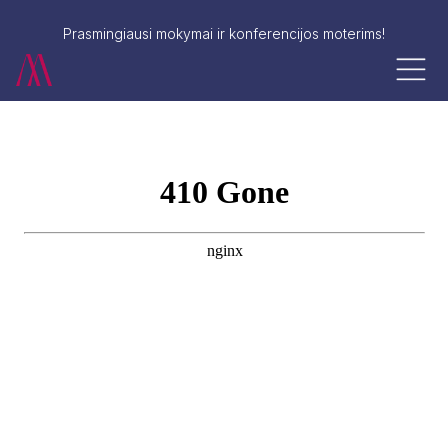
Prasmingiausi mokymai ir konferencijos moterims!