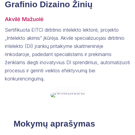
Grafinio Dizaino Žinių
Akvilė Mažuolė
Sertifikuota EITCI dirbtinio intelekto lektorė, projekto
„Intelekto akimis“ įkūrėja. Akvilė specializuojasi dirbtinio
intelekto (DI) įrankių pritaikyme skaitmeninėje
rinkodaroje, padedant specialistams ir prekiniams
ženklams diegti inovatyvius DI sprendimus, automatizuoti
procesus ir gerinti veiklos efektyvumą bei
Akvilė Mažuolė
konkurencingumą.
Sertifikuota EITCI dirbtinio intelekto lektorė
Mokymų aprašymas