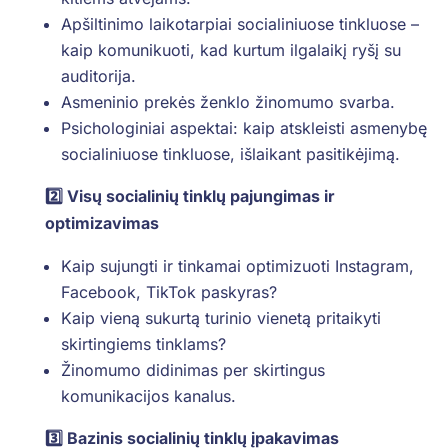
Apšiltinimo laikotarpiai socialiniuose tinkluose –
kaip komunikuoti, kad kurtum ilgalaikį ryšį su
auditorija.
Asmeninio prekės ženklo žinomumo svarba.
Psichologiniai aspektai: kaip atskleisti asmenybę
socialiniuose tinkluose, išlaikant pasitikėjimą.
2️⃣ Visų socialinių tinklų pajungimas ir
optimizavimas
Kaip sujungti ir tinkamai optimizuoti Instagram,
Facebook, TikTok paskyras?
Kaip vieną sukurtą turinio vienetą pritaikyti
skirtingiems tinklams?
Žinomumo didinimas per skirtingus
komunikacijos kanalus.
3️⃣ Bazinis socialinių tinklų įpakavimas