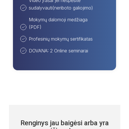
Video įrašai jei nespėsite
sudalyvauti(neriboto galiojimo)
Mokymų dalomoji medžiaga
(PDF)
Profesinių mokymų sertifikatas
DOVANA: 2 Online seminarai