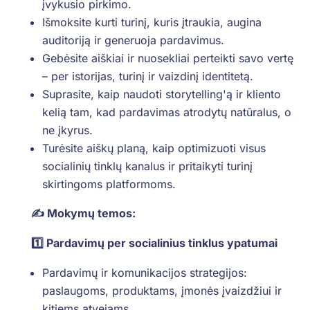
įvykusio pirkimo.
Išmoksite kurti turinį, kuris įtraukia, augina
auditoriją ir generuoja pardavimus.
Gebėsite aiškiai ir nuosekliai perteikti savo vertę
– per istorijas, turinį ir vaizdinį identitetą.
Suprasite, kaip naudoti storytelling'ą ir kliento
kelią tam, kad pardavimas atrodytų natūralus, o
ne įkyrus.
Turėsite aiškų planą, kaip optimizuoti visus
socialinių tinklų kanalus ir pritaikyti turinį
skirtingoms platformoms.
✍️ Mokymų temos:
1️⃣ Pardavimų per socialinius tinklus ypatumai
Pardavimų ir komunikacijos strategijos:
paslaugoms, produktams, įmonės įvaizdžiui ir
kitiems atvejams.