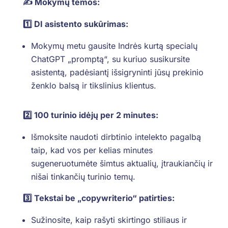
✍️ Mokymų temos:
1️⃣ DI asistento sukūrimas:
Mokymų metu gausite Indrės kurtą specialų
ChatGPT „promptą“, su kuriuo susikursite
asistentą, padėsiantį išsigryninti jūsų prekinio
ženklo balsą ir tikslinius klientus.
2️⃣ 100 turinio idėjų per 2 minutes:
Išmoksite naudoti dirbtinio intelekto pagalbą
taip, kad vos per kelias minutes
sugeneruotumėte šimtus aktualių, įtraukiančių ir
nišai tinkančių turinio temų.
3️⃣ Tekstai be „copywriterio“ patirties:
Sužinosite, kaip rašyti skirtingo stiliaus ir