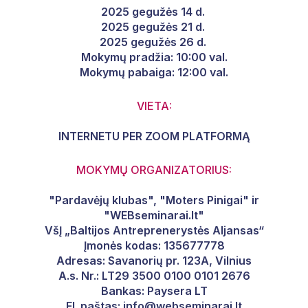
2025 gegužės 14 d.
2025 gegužės 21 d.
2025 gegužės 26 d.
Mokymų pradžia: 10:00 val.
Mokymų pabaiga: 12:00 val.
VIETA:
INTERNETU PER ZOOM PLATFORMĄ
MOKYMŲ ORGANIZATORIUS:
"Pardavėjų klubas", "Moters Pinigai" ir
"WEBseminarai.lt"
VšĮ „Baltijos Antreprenerystės Aljansas“
Įmonės kodas: 135677778
Adresas: Savanorių pr. 123A, Vilnius
A.s. Nr.: LT29 3500 0100 0101 2676
Bankas: Paysera LT
El. paštas: info@webseminarai.lt