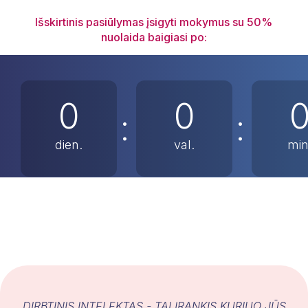
Išskirtinis pasiūlymas įsigyti mokymus su 50%
nuolaida baigiasi po:
0
0
:
:
dien.
val.
min
Dalyvauti
DIRBTINIS INTELEKTAS - TAI ĮRANKIS KURIUO JŪS