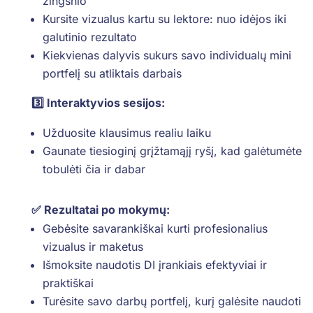
žingsnio
Kursite vizualus kartu su lektore: nuo idėjos iki
galutinio rezultato
Kiekvienas dalyvis sukurs savo individualų mini
portfelį su atliktais darbais
3️⃣ Interaktyvios sesijos:
Užduosite klausimus realiu laiku
Gaunate tiesioginį grįžtamąjį ryšį, kad galėtumėte
tobulėti čia ir dabar
✅ Rezultatai po mokymų:
Gebėsite savarankiškai kurti profesionalius
vizualus ir maketus
Išmoksite naudotis DI įrankiais efektyviai ir
praktiškai
Turėsite savo darbų portfelį, kurį galėsite naudoti