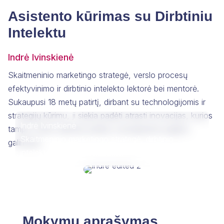
Asistento kūrimas su Dirbtiniu
Intelektu
Indrė Ivinskienė
Skaitmeninio marketingo strategė, verslo procesų
efektyvinimo ir dirbtinio intelekto lektorė bei mentorė.
Sukaupusi 18 metų patirtį, dirbant su technologijomis ir
strategijų kūrimu, ji siekia padėti atrasti inovacijas, kurios
Indrė Ivinskienė
tampa verslo sėkmės įrankiu ir įkvepiančia augimo
Skaitmeninio marketingo strategė, dirbtinio
galimybe.
intelekto lektorė bei mentorė
Mokymų aprašymas