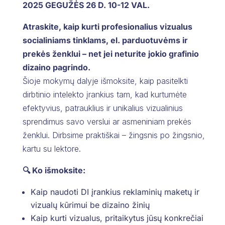
2025 GEGUŽĖS 26 D. 10-12 VAL.
Atraskite, kaip kurti profesionalius vizualus
socialiniams tinklams, el. parduotuvėms ir
prekės ženklui – net jei neturite jokio grafinio
dizaino pagrindo.
Šioje mokymų dalyje išmoksite, kaip pasitelkti
dirbtinio intelekto įrankius tam, kad kurtumėte
efektyvius, patrauklius ir unikalius vizualinius
sprendimus savo verslui ar asmeniniam prekės
ženklui. Dirbsime praktiškai – žingsnis po žingsnio,
kartu su lektore.
🔍 Ko išmoksite:
Kaip naudoti DI įrankius reklaminių maketų ir
vizualų kūrimui be dizaino žinių
Kaip kurti vizualus, pritaikytus jūsų konkrečiai