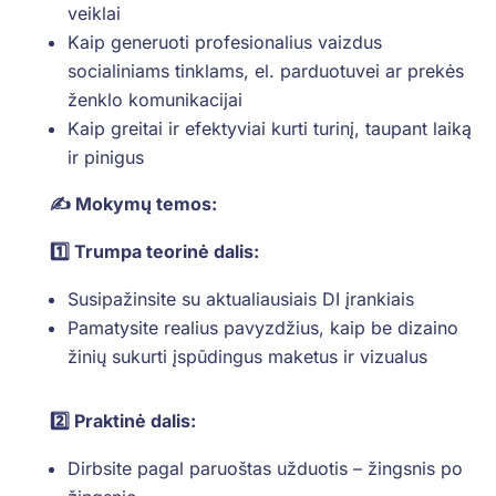
veiklai
Kaip generuoti profesionalius vaizdus
socialiniams tinklams, el. parduotuvei ar prekės
ženklo komunikacijai
Kaip greitai ir efektyviai kurti turinį, taupant laiką
ir pinigus
✍️ Mokymų temos:
1️⃣ Trumpa teorinė dalis:
Susipažinsite su aktualiausiais DI įrankiais
Pamatysite realius pavyzdžius, kaip be dizaino
žinių sukurti įspūdingus maketus ir vizualus
2️⃣ Praktinė dalis:
Dirbsite pagal paruoštas užduotis – žingsnis po