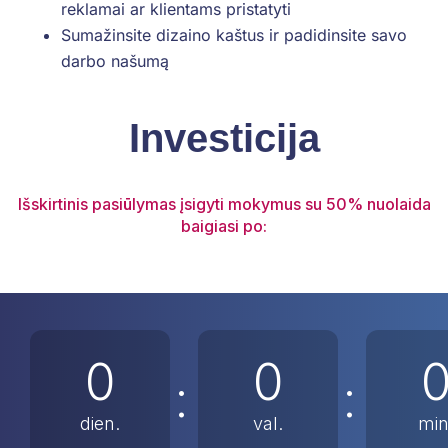
reklamai ar klientams pristatyti
Sumažinsite dizaino kaštus ir padidinsite savo
darbo našumą
Investicija
Išskirtinis pasiūlymas įsigyti mokymus su 50% nuolaida
baigiasi po:
0
0
:
:
dien.
val.
min