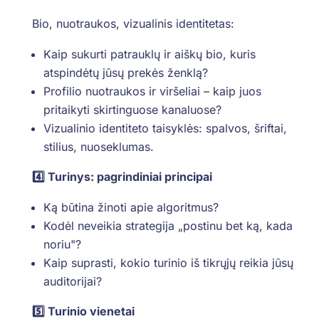
Bio, nuotraukos, vizualinis identitetas:
Kaip sukurti patrauklų ir aiškų bio, kuris
atspindėtų jūsų prekės ženklą?
Profilio nuotraukos ir viršeliai – kaip juos
pritaikyti skirtinguose kanaluose?
Vizualinio identiteto taisyklės: spalvos, šriftai,
stilius, nuoseklumas.
4️⃣ Turinys: pagrindiniai principai
Ką būtina žinoti apie algoritmus?
Kodėl neveikia strategija „postinu bet ką, kada
noriu"?
Kaip suprasti, kokio turinio iš tikrųjų reikia jūsų
auditorijai?
5️⃣ Turinio vienetai