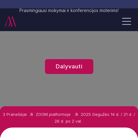
Prasmingiausi mokymai ir konferencijos moterims!
Dalyvauti
3 Pranešėjai
ZOOM platformoje
2025 Gegužės 14 d. / 21 d. /
26 d. po 2 val.