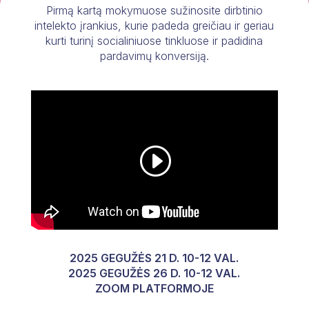
Pirmą kartą mokymuose sužinosite dirbtinio
intelekto įrankius, kurie padeda greičiau ir geriau
kurti turinį socialiniuose tinkluose ir padidina
pardavimų konversiją.
2025 GEGUŽĖS 21 D. 10-12 VAL.
2025 GEGUŽĖS 26 D. 10-12 VAL.
ZOOM PLATFORMOJE