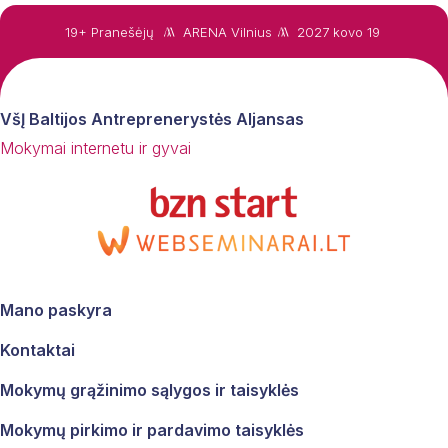
19+ Pranešėjų
ARENA Vilnius
2027 kovo 19
VšĮ Baltijos Antreprenerystės Aljansas
Mokymai internetu ir gyvai
Mano paskyra
Kontaktai
Mokymų grąžinimo sąlygos ir taisyklės
Mes vertiname jūsų privatumą
Mokymų pirkimo ir pardavimo taisyklės