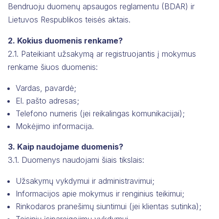
Bendruoju duomenų apsaugos reglamentu (BDAR) ir
Lietuvos Respublikos teisės aktais.
2. Kokius duomenis renkame?
2.1. Pateikiant užsakymą ar registruojantis į mokymus
renkame šiuos duomenis:
Vardas, pavardė;
El. pašto adresas;
Telefono numeris (jei reikalingas komunikacijai);
Mokėjimo informacija.
3. Kaip naudojame duomenis?
3.1. Duomenys naudojami šiais tikslais:
Užsakymų vykdymui ir administravimui;
Informacijos apie mokymus ir renginius teikimui;
Rinkodaros pranešimų siuntimui (jei klientas sutinka);
Teisinių įsipareigojimų vykdymui.