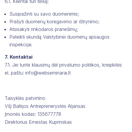
6.1. Klientai turi teisę:
Susipažinti su savo duomenimis;
Prašyti duomenų koregavimo ar ištrynimo;
Atsisakyti rinkodaros pranešimų;
Pateikti skundą Valstybinei duomenų apsaugos
inspekcijai.
7. Kontaktai
7.1. Jei turite klausimų dėl privatumo politikos, kreipkitės
el. paštu: info@webseminarai.lt
Taisyklės patvirtino
VšĮ Baltijos Antreprenerystės Aljansas
Įmonės kodas: 135677778
Direktorius Ernestas Kuprinskas