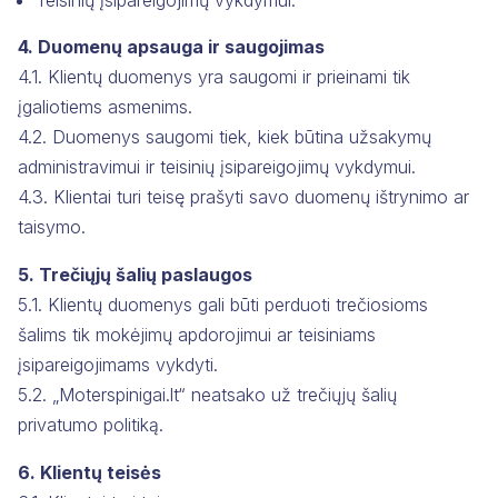
4. Duomenų apsauga ir saugojimas
4.1. Klientų duomenys yra saugomi ir prieinami tik
įgaliotiems asmenims.
4.2. Duomenys saugomi tiek, kiek būtina užsakymų
administravimui ir teisinių įsipareigojimų vykdymui.
4.3. Klientai turi teisę prašyti savo duomenų ištrynimo ar
taisymo.
5. Trečiųjų šalių paslaugos
5.1. Klientų duomenys gali būti perduoti trečiosioms
šalims tik mokėjimų apdorojimui ar teisiniams
įsipareigojimams vykdyti.
5.2. „Moterspinigai.lt“ neatsako už trečiųjų šalių
privatumo politiką.
6. Klientų teisės