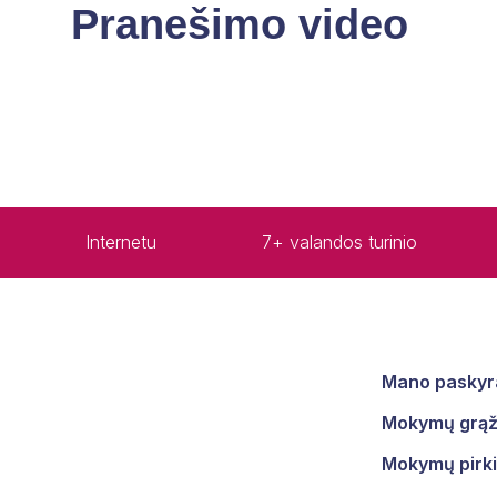
Pranešimo video
Internetu
7+ valandos turinio
Mano paskyr
Mokymų grąži
Mokymų pirki