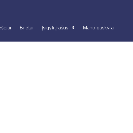
šėjai
Bilietai
Įsigyti įrašus
Mano paskyra