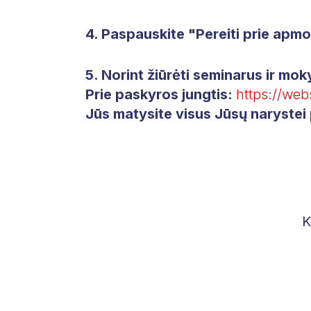
4. Paspauskite "Pereiti prie ap
5. Norint žiūrėti seminarus ir mok
Prie paskyros jungtis:
https://web
Jūs matysite visus Jūsų narystei 
K