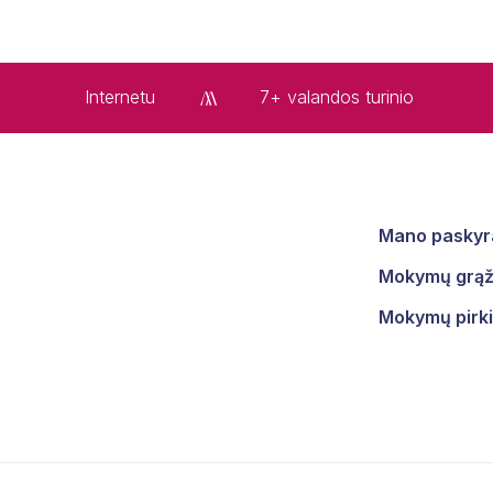
Internetu
7+ valandos turinio
Mano paskyr
Mokymų grąži
Mokymų pirki
i