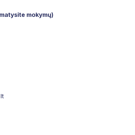
nematysite mokymų)
lt