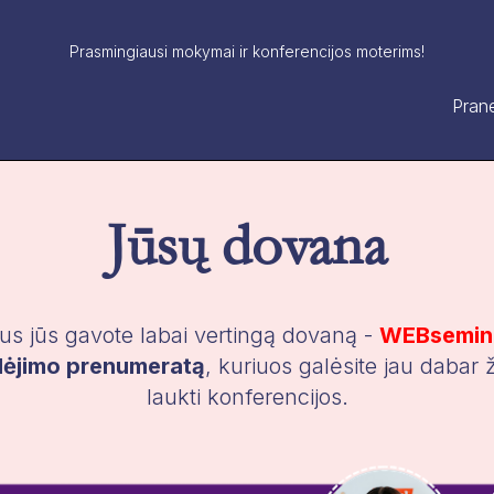
Prasmingiausi mokymai ir konferencijos moterims!
Prane
Jūsų dovana
tus jūs gavote labai vertingą dovaną -
WEBsemina
lėjimo prenumeratą
, kuriuos galėsite jau dabar ži
laukti konferencijos.