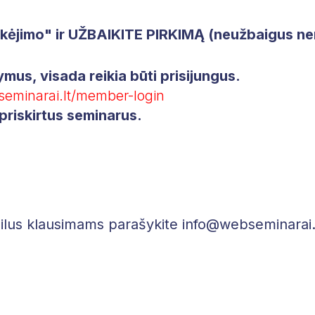
mokėjimo" ir UŽBAIKITE PIRKIMĄ (neužbaigus 
ymus, visada reikia būti prisijungus.
seminarai.lt/member-login
priskirtus seminarus.
ilus klausimams parašykite info@webseminarai.