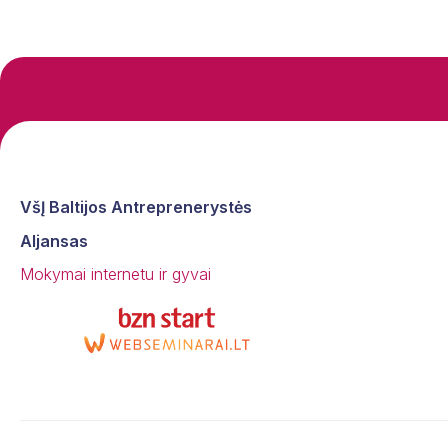
VšĮ Baltijos Antreprenerystės
Aljansas
Mokymai internetu ir gyvai
Mes vertiname jūsų privatumą
Siekdami jums suteikti aktualiausią informaciją, prisimindam
jūsų parinktis ir pakartotinius apsilankymus, savo
svetainėje naudojame slapukus. Paspausdami „Sutinku“,
jūs sutinkate, kad būtų naudojami visi slapukai.
Sutinku