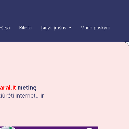
šėjai
Bilietai
Įsigyti įrašus
Mano paskyra
rai.lt
metinę
ūrėti internetu ir