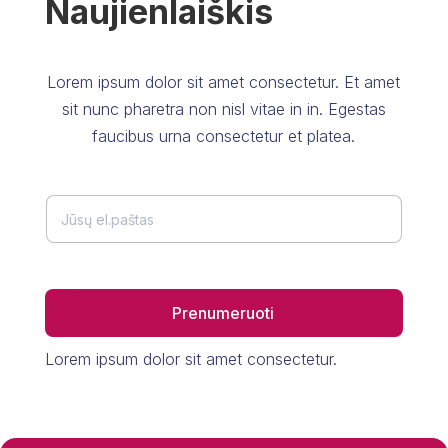
Naujienlaiškis
Lorem ipsum dolor sit amet consectetur. Et amet
sit nunc pharetra non nisl vitae in in. Egestas
faucibus urna consectetur et platea.
E
E
m
m
a
a
i
i
l
l
*
Prenumeruoti
Lorem ipsum dolor sit amet consectetur.