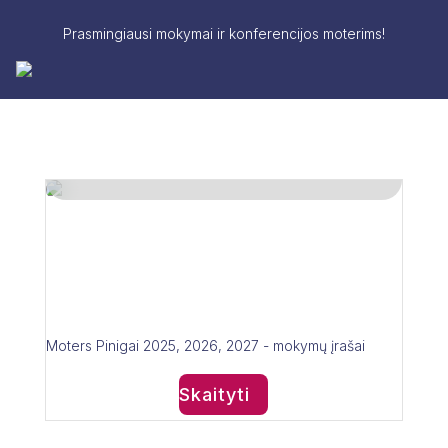
Prasmingiausi mokymai ir konferencijos moterims!
9 balandžio 2026
Moters Pinigai –
2025, 2026, 2027 –
mokymų įrašai
Moters Pinigai 2025, 2026, 2027 - mokymų įrašai
Skaityti
8 kovo 2026