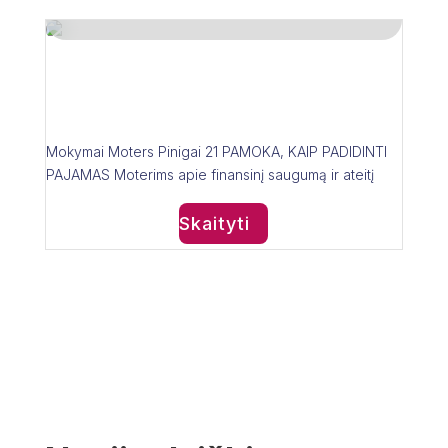
16 kovo 2025
Moters Pinigai – 21
pamoka mokymai
Mokymai Moters Pinigai 21 PAMOKA, KAIP PADIDINTI
PAJAMAS Moterims apie finansinį saugumą ir ateitį
Skaityti