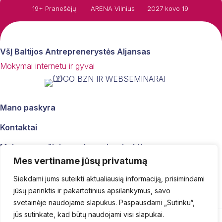
19+ Pranešėjų
ARENA Vilnius
2027 kovo 19
VšĮ Baltijos Antreprenerystės Aljansas
Mokymai internetu ir gyvai
Mano paskyra
Kontaktai
Mokymų grąžinimo sąlygos ir taisyklės
Mes vertiname jūsų privatumą
Mokymų pirkimo ir pardavimo taisyklės
Siekdami jums suteikti aktualiausią informaciją, prisimindami
Privatumo politika
jūsų parinktis ir pakartotinius apsilankymus, savo
svetainėje naudojame slapukus. Paspausdami „Sutinku“,
jūs sutinkate, kad būtų naudojami visi slapukai.
© 2025–2026 „Moters Pinigai“. Visos teisės saugomos.