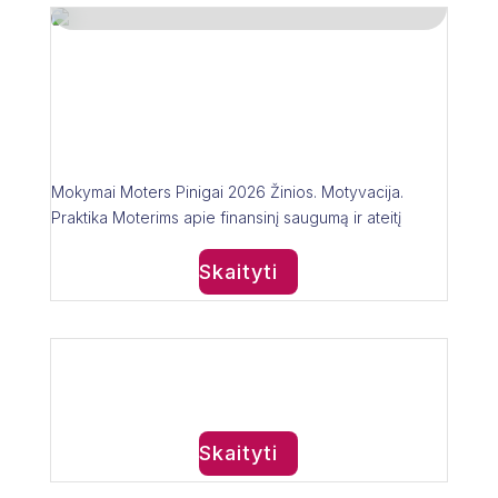
Moters Pinigai –
2026 – mokymų
įrašai
Mokymai Moters Pinigai 2026 Žinios. Motyvacija.
Praktika Moterims apie finansinį saugumą ir ateitį
Skaityti
21 kovo 2025
Test
Skaityti