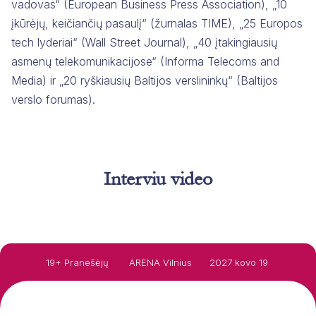
vadovas“ (European Business Press Association), „10
įkūrėjų, keičiančių pasaulį“ (žurnalas TIME), „25 Europos
tech lyderiai“ (Wall Street Journal), „40 įtakingiausių
asmenų telekomunikacijose“ (Informa Telecoms and
Media) ir „20 ryškiausių Baltijos verslininkų“ (Baltijos
verslo forumas).
Interviu video
19+ Pranešėjų
ARENA Vilnius
2027 kovo 19