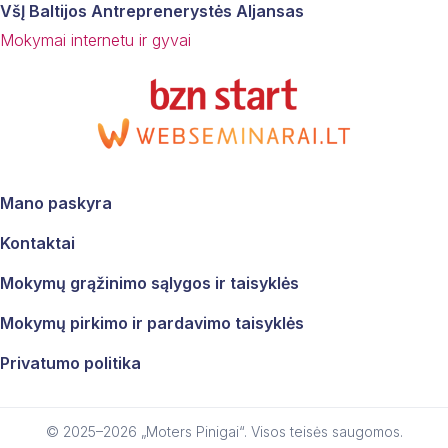
VšĮ Baltijos Antreprenerystės Aljansas
Mokymai internetu ir gyvai
Mano paskyra
Kontaktai
Mokymų grąžinimo sąlygos ir taisyklės
Mes vertiname jūsų privatumą
Mokymų pirkimo ir pardavimo taisyklės
Siekdami jums suteikti aktualiausią informaciją, prisimindami
Privatumo politika
jūsų parinktis ir pakartotinius apsilankymus, savo
svetainėje naudojame slapukus. Paspausdami „Sutinku“,
jūs sutinkate, kad būtų naudojami visi slapukai.
© 2025–2026 „Moters Pinigai“. Visos teisės saugomos.