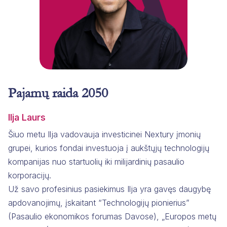
Pajamų raida 2050
Ilja Laurs
Šiuo metu Ilja vadovauja investicinei Nextury įmonių
grupei, kurios fondai investuoja į aukštųjų technologijų
kompanijas nuo startuolių iki milijardinių pasaulio
korporacijų. ​
Už savo profesinius pasiekimus Ilja yra gavęs daugybę
apdovanojimų, įskaitant “Technologijų pionierius”
(Pasaulio ekonomikos forumas Davose), „Europos metų