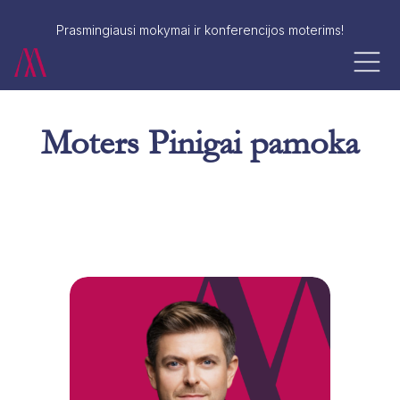
Prasmingiausi mokymai ir konferencijos moterims!
Moters Pinigai pamoka