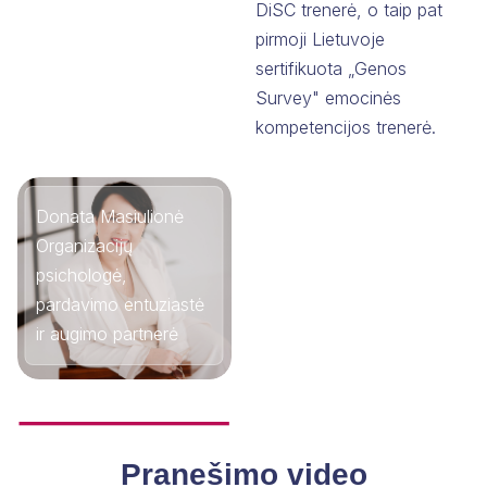
DiSC trenerė, o taip pat
pirmoji Lietuvoje
sertifikuota „Genos
Survey" emocinės
kompetencijos trenerė.
Donata Masiulionė
Organizacijų
psichologė,
pardavimo entuziastė
ir augimo partnerė
Pranešimo video