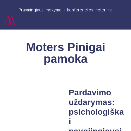
Prasmingiausi mokymai ir konferencijos moterims!
Moters Pinigai
pamoka
Pardavimo
uždarymas:
psichologiška
i