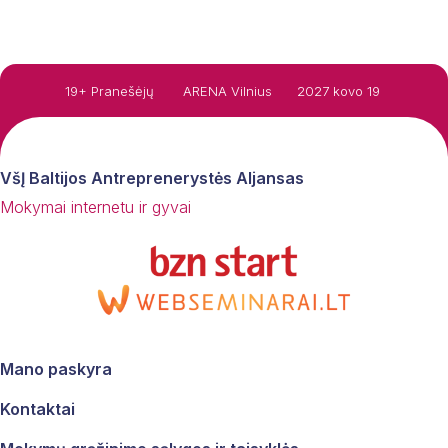
19+ Pranešėjų
ARENA Vilnius
2027 kovo 19
VšĮ Baltijos Antreprenerystės Aljansas
Mokymai internetu ir gyvai
Mano paskyra
Kontaktai