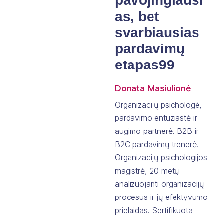
pavojingiausi
as, bet
svarbiausias
pardavimų
etapas99
Donata Masiulionė
Organizacijų psichologė,
pardavimo entuziastė ir
augimo partnerė. B2B ir
B2C pardavimų trenerė.
Organizacijų psichologijos
magistrė, 20 metų
analizuojanti organizacijų
procesus ir jų efektyvumo
prielaidas. Sertifikuota