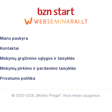
Mano paskyra
Kontaktai
Mokymų grąžinimo sąlygos ir taisyklės
Mes vertiname jūsų privatumą
Mokymų pirkimo ir pardavimo taisyklės
Siekdami jums suteikti aktualiausią informaciją, prisimindami
Privatumo politika
jūsų parinktis ir pakartotinius apsilankymus, savo
svetainėje naudojame slapukus. Paspausdami „Sutinku“,
jūs sutinkate, kad būtų naudojami visi slapukai.
© 2025–2026 „Moters Pinigai“. Visos teisės saugomos.
Sutinku