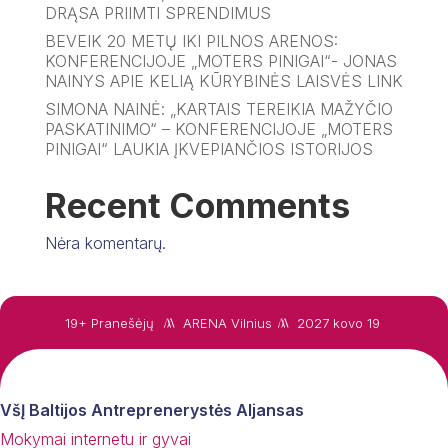
DRĄSA PRIIMTI SPRENDIMUS
BEVEIK 20 METŲ IKI PILNOS ARENOS:
KONFERENCIJOJE „MOTERS PINIGAI“- JONAS
NAINYS APIE KELIĄ KŪRYBINĖS LAISVĖS LINK
SIMONA NAINĖ: „KARTAIS TEREIKIA MAŽYČIO
PASKATINIMO“ – KONFERENCIJOJE „MOTERS
PINIGAI“ LAUKIA ĮKVEPIANČIOS ISTORIJOS
Recent Comments
Nėra komentarų.
19+ Pranešėjų
ARENA Vilnius
2027 kovo 19
VšĮ Baltijos Antreprenerystės Aljansas
Mokymai internetu ir gyvai