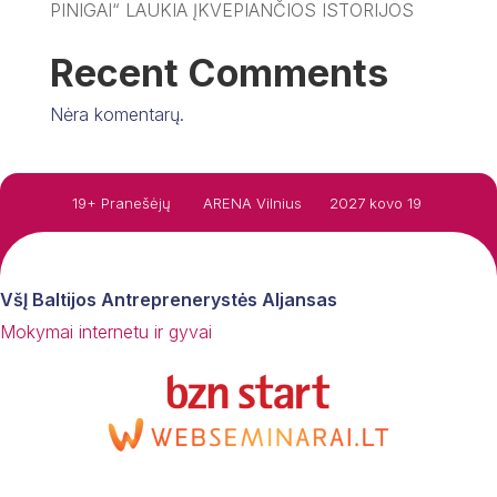
PINIGAI“ LAUKIA ĮKVEPIANČIOS ISTORIJOS
Recent Comments
Nėra komentarų.
19+ Pranešėjų
ARENA Vilnius
2027 kovo 19
VšĮ Baltijos Antreprenerystės Aljansas
Mokymai internetu ir gyvai